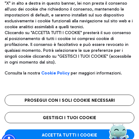
"X" in alto a destra in questo banner, lei non presta il consenso
all'uso dei cookie che richiedono il consenso, mantenendo le
impostazioni di default, e saranno installati sul suo dispositivo
esclusivamente i cookie funzionali alla navigazione sul sito web e i
Aeroporti di Roma S.p.A. - Società soggetta a direzione e
cookie analitici assimilabili a quelli tecnici.
coordinamento di Mundys S.p.A.
Cliccando su "ACCETTA TUTTI I COOKIE" presterà il suo consenso
al posizionamento di tutti i cookie ivi compresi cookie di
Codice fiscale e Registro delle Imprese di Roma 13032990155 P.
profilazione. Il consenso è facoltativo e può essere revocato in
IVA 06572251004
qualsiasi momento. Potrà selezionare le sue preferenze per i
Capitale sociale 62.224.743,00 int. vers.
singoli cookie cliccando su "GESTISCI I TUOI COOKIE" (accessibile
Sede legale: Via Pier Paolo Racchetti 1 - 00054 Fiumicino (RM)
in ogni momento dal sito).
telefono +39 06 65951
Privacy policy
Note legali
Consulta la nostra
Cookie Policy
per maggiori informazioni.
Mappa sito
Accessibilità
Roma FCO
L'aeroporto stellato
PROSEGUI CON I SOLI COOKIE NECESSARI
QUALITÀ
SOSTENIBILITÀ
INNOVAZIONE
GESTISCI I TUOI COOKIE
ACCETTA TUTTI I COOKIE