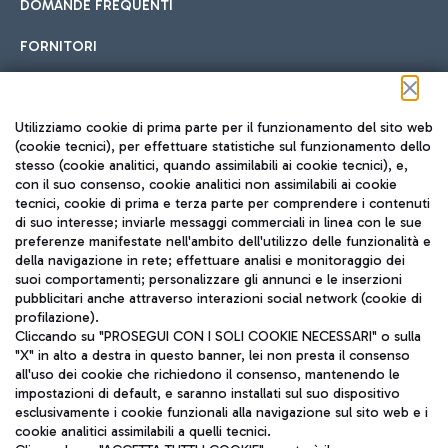
DOMANDE FREQUENTI
FORNITORI
Seguici sui social
Utilizziamo cookie di prima parte per il funzionamento del sito web
(cookie tecnici), per effettuare statistiche sul funzionamento dello
stesso (cookie analitici, quando assimilabili ai cookie tecnici), e,
con il suo consenso, cookie analitici non assimilabili ai cookie
tecnici, cookie di prima e terza parte per comprendere i contenuti
di suo interesse; inviarle messaggi commerciali in linea con le sue
TRAVEL JOURNAL
preferenze manifestate nell'ambito dell'utilizzo delle funzionalità e
della navigazione in rete; effettuare analisi e monitoraggio dei
ITA
suoi comportamenti; personalizzare gli annunci e le inserzioni
pubblicitari anche attraverso interazioni social network (cookie di
profilazione).
Cliccando su "PROSEGUI CON I SOLI COOKIE NECESSARI" o sulla
"X" in alto a destra in questo banner, lei non presta il consenso
all'uso dei cookie che richiedono il consenso, mantenendo le
impostazioni di default, e saranno installati sul suo dispositivo
esclusivamente i cookie funzionali alla navigazione sul sito web e i
Aeroporti di Roma S.p.A. - Società soggetta a direzione e
cookie analitici assimilabili a quelli tecnici.