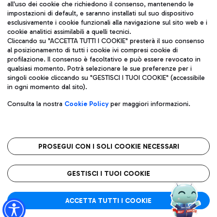
all'uso dei cookie che richiedono il consenso, mantenendo le
impostazioni di default, e saranno installati sul suo dispositivo
esclusivamente i cookie funzionali alla navigazione sul sito web e i
Aeroporti di Roma S.p.A. - Società soggetta a direzione e
cookie analitici assimilabili a quelli tecnici.
coordinamento di Mundys S.p.A.
Cliccando su "ACCETTA TUTTI I COOKIE" presterà il suo consenso
al posizionamento di tutti i cookie ivi compresi cookie di
Codice fiscale e Registro delle Imprese di Roma 13032990155 P.
profilazione. Il consenso è facoltativo e può essere revocato in
IVA 06572251004
qualsiasi momento. Potrà selezionare le sue preferenze per i
Capitale sociale 62.224.743,00 int. vers.
singoli cookie cliccando su "GESTISCI I TUOI COOKIE" (accessibile
Sede legale: Via Pier Paolo Racchetti 1 - 00054 Fiumicino (RM)
in ogni momento dal sito).
telefono +39 06 65951
Privacy policy
Note legali
Consulta la nostra
Cookie Policy
per maggiori informazioni.
Mappa sito
Accessibilità
Roma FCO
L'aeroporto stellato
PROSEGUI CON I SOLI COOKIE NECESSARI
QUALITÀ
SOSTENIBILITÀ
INNOVAZIONE
GESTISCI I TUOI COOKIE
ACCETTA TUTTI I COOKIE