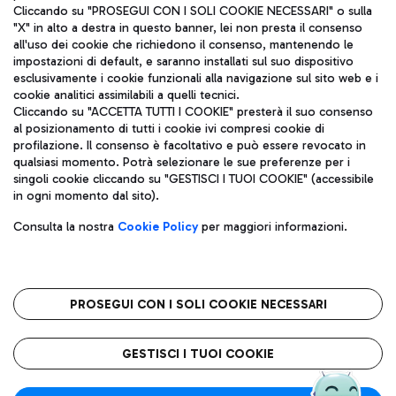
Cliccando su "PROSEGUI CON I SOLI COOKIE NECESSARI" o sulla
"X" in alto a destra in questo banner, lei non presta il consenso
all'uso dei cookie che richiedono il consenso, mantenendo le
impostazioni di default, e saranno installati sul suo dispositivo
esclusivamente i cookie funzionali alla navigazione sul sito web e i
Aeroporti di Roma S.p.A. - Società soggetta a direzione e
cookie analitici assimilabili a quelli tecnici.
coordinamento di Mundys S.p.A.
Cliccando su "ACCETTA TUTTI I COOKIE" presterà il suo consenso
al posizionamento di tutti i cookie ivi compresi cookie di
Codice fiscale e Registro delle Imprese di Roma 13032990155 P.
profilazione. Il consenso è facoltativo e può essere revocato in
IVA 06572251004
qualsiasi momento. Potrà selezionare le sue preferenze per i
Capitale sociale 62.224.743,00 int. vers.
singoli cookie cliccando su "GESTISCI I TUOI COOKIE" (accessibile
Sede legale: Via Pier Paolo Racchetti 1 - 00054 Fiumicino (RM)
in ogni momento dal sito).
telefono +39 06 65951
Privacy policy
Note legali
Consulta la nostra
Cookie Policy
per maggiori informazioni.
Mappa sito
Accessibilità
Roma FCO
L'aeroporto stellato
PROSEGUI CON I SOLI COOKIE NECESSARI
QUALITÀ
SOSTENIBILITÀ
INNOVAZIONE
GESTISCI I TUOI COOKIE