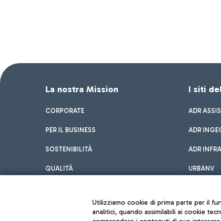
La nostra Mission
I siti d
CORPORATE
ADR ASSI
PER IL BUSINESS
ADR INGE
SOSTENIBILITÀ
ADR INFR
QUALITÀ
URBANV
INNOVATION
Utilizziamo cookie di prima parte per il f
analitici, quando assimilabili ai cookie tec