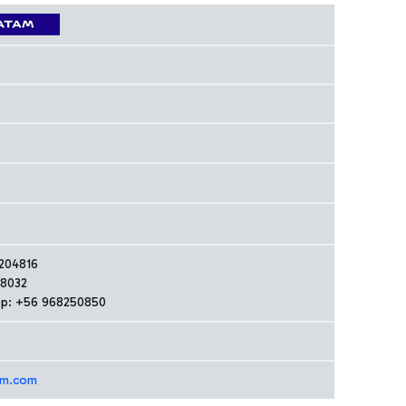
204816
48032
p: +56 968250850
am.com