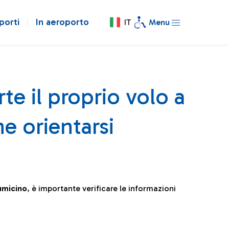
porti
In aeroporto
IT
Menu
te il proprio volo a
e orientarsi
iumicino
, è importante verificare le informazioni