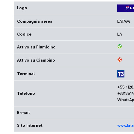
Logo
Compagnia aerea
LATAM
Codice
LA
Attivo su Fiumicino
Attivo su Ciampino
Terminal
+55 1128
Telefono
+331851
WhatsAp
E-mail
Sito Internet
www.lat