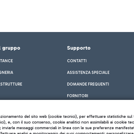
el gruppo
Supporto
STANCE
CONTATTI
GNERIA
ASSISTENZA SPECIALE
ASTRUTTURE
DOMANDE FREQUENTI
FORNITORI
unzionamento del sito web (cookie tecnici), per effettuare statistiche s
nici), e, con il suo consenso, cookie analitici non assimilabili ai cookie te
inviarle messaggi commerciali in linea con le sue preferenze manifestate 
effettuare analisi e monitoraggio dei suoi comportamenti; personalizzare g