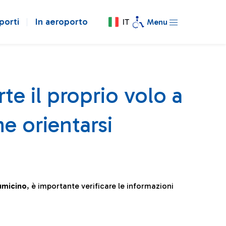
porti
In aeroporto
IT
Menu
te il proprio volo a
e orientarsi
iumicino
, è importante verificare le informazioni