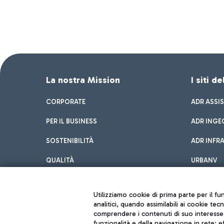
La nostra Mission
I siti d
CORPORATE
ADR ASSI
PER IL BUSINESS
ADR INGE
SOSTENIBILITÀ
ADR INFR
QUALITÀ
URBANV
INNOVATION
Utilizziamo cookie di prima parte per il f
analitici, quando assimilabili ai cookie tec
comprendere i contenuti di suo interesse; 
funzionalità e della navigazione in rete; 