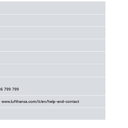
86 799 799
; www.lufthansa.com/it/en/help-and-contact