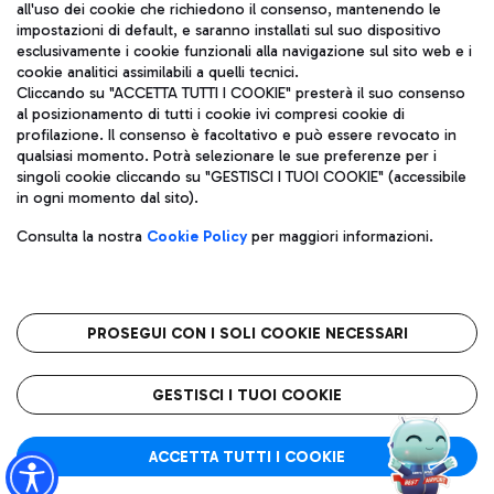
all'uso dei cookie che richiedono il consenso, mantenendo le
impostazioni di default, e saranno installati sul suo dispositivo
esclusivamente i cookie funzionali alla navigazione sul sito web e i
Aeroporti di Roma S.p.A. - Società soggetta a direzione e
cookie analitici assimilabili a quelli tecnici.
coordinamento di Mundys S.p.A.
Cliccando su "ACCETTA TUTTI I COOKIE" presterà il suo consenso
al posizionamento di tutti i cookie ivi compresi cookie di
Codice fiscale e Registro delle Imprese di Roma 13032990155 P.
profilazione. Il consenso è facoltativo e può essere revocato in
IVA 06572251004
qualsiasi momento. Potrà selezionare le sue preferenze per i
Capitale sociale 62.224.743,00 int. vers.
singoli cookie cliccando su "GESTISCI I TUOI COOKIE" (accessibile
Sede legale: Via Pier Paolo Racchetti 1 - 00054 Fiumicino (RM)
in ogni momento dal sito).
telefono +39 06 65951
Privacy policy
Note legali
Consulta la nostra
Cookie Policy
per maggiori informazioni.
Mappa sito
Accessibilità
Roma FCO
L'aeroporto stellato
PROSEGUI CON I SOLI COOKIE NECESSARI
QUALITÀ
SOSTENIBILITÀ
INNOVAZIONE
GESTISCI I TUOI COOKIE
ACCETTA TUTTI I COOKIE