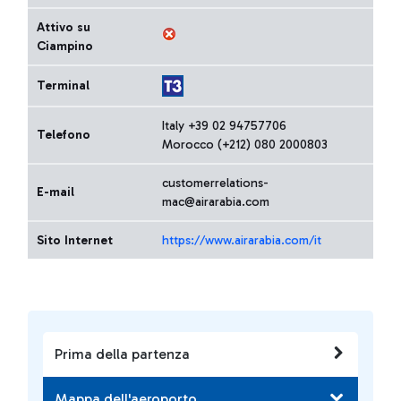
Attivo su
Ciampino
Terminal
Italy +39 02 94757706
Telefono
Morocco (+212) 080 2000803
customerrelations-
E-mail
mac@airarabia.com
Sito Internet
https://www.airarabia.com/it
Prima della partenza
Mappa dell'aeroporto