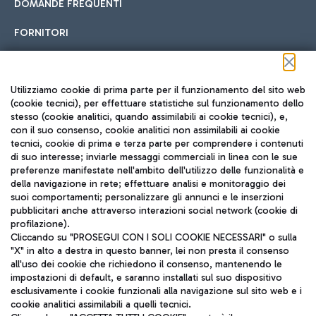
DOMANDE FREQUENTI
FORNITORI
Seguici sui social
Utilizziamo cookie di prima parte per il funzionamento del sito web
(cookie tecnici), per effettuare statistiche sul funzionamento dello
stesso (cookie analitici, quando assimilabili ai cookie tecnici), e,
con il suo consenso, cookie analitici non assimilabili ai cookie
tecnici, cookie di prima e terza parte per comprendere i contenuti
di suo interesse; inviarle messaggi commerciali in linea con le sue
TRAVEL JOURNAL
preferenze manifestate nell'ambito dell'utilizzo delle funzionalità e
della navigazione in rete; effettuare analisi e monitoraggio dei
ITA
suoi comportamenti; personalizzare gli annunci e le inserzioni
pubblicitari anche attraverso interazioni social network (cookie di
profilazione).
Cliccando su "PROSEGUI CON I SOLI COOKIE NECESSARI" o sulla
"X" in alto a destra in questo banner, lei non presta il consenso
all'uso dei cookie che richiedono il consenso, mantenendo le
impostazioni di default, e saranno installati sul suo dispositivo
esclusivamente i cookie funzionali alla navigazione sul sito web e i
Aeroporti di Roma S.p.A. - Società soggetta a direzione e
cookie analitici assimilabili a quelli tecnici.