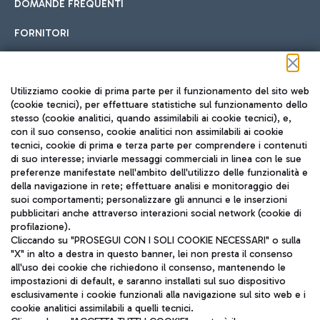
DOMANDE FREQUENTI
FORNITORI
Seguici sui social
Utilizziamo cookie di prima parte per il funzionamento del sito web
(cookie tecnici), per effettuare statistiche sul funzionamento dello
stesso (cookie analitici, quando assimilabili ai cookie tecnici), e,
con il suo consenso, cookie analitici non assimilabili ai cookie
tecnici, cookie di prima e terza parte per comprendere i contenuti
di suo interesse; inviarle messaggi commerciali in linea con le sue
TRAVEL JOURNAL
preferenze manifestate nell'ambito dell'utilizzo delle funzionalità e
della navigazione in rete; effettuare analisi e monitoraggio dei
ITA
suoi comportamenti; personalizzare gli annunci e le inserzioni
pubblicitari anche attraverso interazioni social network (cookie di
profilazione).
Cliccando su "PROSEGUI CON I SOLI COOKIE NECESSARI" o sulla
"X" in alto a destra in questo banner, lei non presta il consenso
all'uso dei cookie che richiedono il consenso, mantenendo le
impostazioni di default, e saranno installati sul suo dispositivo
esclusivamente i cookie funzionali alla navigazione sul sito web e i
Aeroporti di Roma S.p.A. - Società soggetta a direzione e
cookie analitici assimilabili a quelli tecnici.