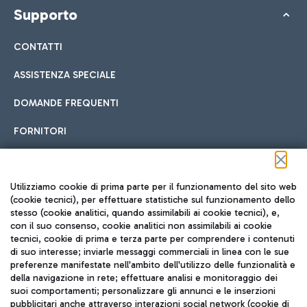
Supporto
CONTATTI
ASSISTENZA SPECIALE
DOMANDE FREQUENTI
FORNITORI
Seguici sui social
Utilizziamo cookie di prima parte per il funzionamento del sito web
(cookie tecnici), per effettuare statistiche sul funzionamento dello
stesso (cookie analitici, quando assimilabili ai cookie tecnici), e,
con il suo consenso, cookie analitici non assimilabili ai cookie
tecnici, cookie di prima e terza parte per comprendere i contenuti
di suo interesse; inviarle messaggi commerciali in linea con le sue
TRAVEL JOURNAL
preferenze manifestate nell'ambito dell'utilizzo delle funzionalità e
della navigazione in rete; effettuare analisi e monitoraggio dei
ITA
suoi comportamenti; personalizzare gli annunci e le inserzioni
pubblicitari anche attraverso interazioni social network (cookie di