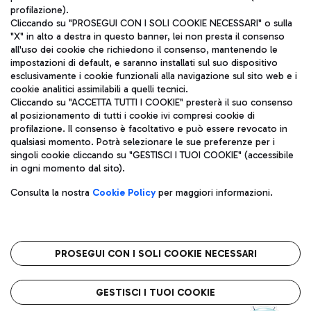
profilazione).
Cliccando su "PROSEGUI CON I SOLI COOKIE NECESSARI" o sulla
"X" in alto a destra in questo banner, lei non presta il consenso
all'uso dei cookie che richiedono il consenso, mantenendo le
impostazioni di default, e saranno installati sul suo dispositivo
esclusivamente i cookie funzionali alla navigazione sul sito web e i
Aeroporti di Roma S.p.A. - Società soggetta a direzione e
cookie analitici assimilabili a quelli tecnici.
coordinamento di Mundys S.p.A.
Cliccando su "ACCETTA TUTTI I COOKIE" presterà il suo consenso
al posizionamento di tutti i cookie ivi compresi cookie di
Codice fiscale e Registro delle Imprese di Roma 13032990155 P.
profilazione. Il consenso è facoltativo e può essere revocato in
IVA 06572251004
qualsiasi momento. Potrà selezionare le sue preferenze per i
Capitale sociale 62.224.743,00 int. vers.
singoli cookie cliccando su "GESTISCI I TUOI COOKIE" (accessibile
Sede legale: Via Pier Paolo Racchetti 1 - 00054 Fiumicino (RM)
in ogni momento dal sito).
telefono +39 06 65951
Privacy policy
Note legali
Consulta la nostra
Cookie Policy
per maggiori informazioni.
Mappa sito
Accessibilità
Roma FCO
L'aeroporto stellato
PROSEGUI CON I SOLI COOKIE NECESSARI
QUALITÀ
SOSTENIBILITÀ
INNOVAZIONE
GESTISCI I TUOI COOKIE