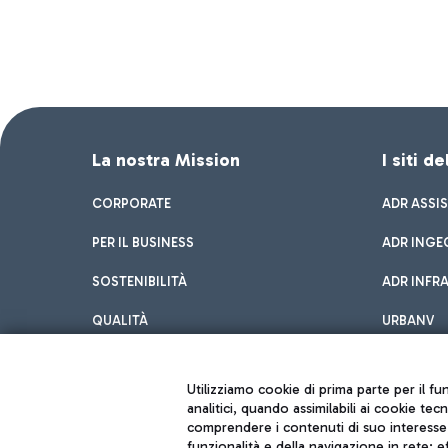
La nostra Mission
I siti d
CORPORATE
ADR ASSI
PER IL BUSINESS
ADR INGE
SOSTENIBILITÀ
ADR INFR
QUALITÀ
URBANV
INNOVATION
Utilizziamo cookie di prima parte per il f
analitici, quando assimilabili ai cookie tec
comprendere i contenuti di suo interesse; 
funzionalità e della navigazione in rete; 