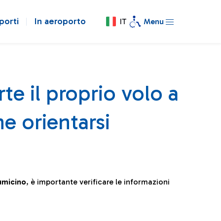
porti
In aeroporto
IT
Menu
te il proprio volo a
e orientarsi
iumicino
, è importante verificare le informazioni