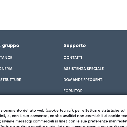
el gruppo
Supporto
STANCE
CONTATTI
GNERIA
ASSISTENZA SPECIALE
ASTRUTTURE
DOMANDE FREQUENTI
FORNITORI
unzionamento del sito web (cookie tecnici), per effettuare statistiche s
nici), e, con il suo consenso, cookie analitici non assimilabili ai cookie te
inviarle messaggi commerciali in linea con le sue preferenze manifestate 
effettuare analisi e monitoraggio dei suoi comportamenti; personalizzare g