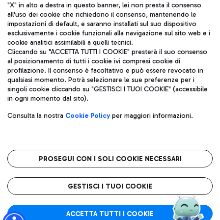
"X" in alto a destra in questo banner, lei non presta il consenso
all'uso dei cookie che richiedono il consenso, mantenendo le
impostazioni di default, e saranno installati sul suo dispositivo
esclusivamente i cookie funzionali alla navigazione sul sito web e i
Aeroporti di Roma S.p.A. - Società soggetta a direzione e
cookie analitici assimilabili a quelli tecnici.
coordinamento di Mundys S.p.A.
Cliccando su "ACCETTA TUTTI I COOKIE" presterà il suo consenso
al posizionamento di tutti i cookie ivi compresi cookie di
Codice fiscale e Registro delle Imprese di Roma 13032990155 P.
profilazione. Il consenso è facoltativo e può essere revocato in
IVA 06572251004
qualsiasi momento. Potrà selezionare le sue preferenze per i
Capitale sociale 62.224.743,00 int. vers.
singoli cookie cliccando su "GESTISCI I TUOI COOKIE" (accessibile
Sede legale: Via Pier Paolo Racchetti 1 - 00054 Fiumicino (RM)
in ogni momento dal sito).
telefono +39 06 65951
Privacy policy
Note legali
Consulta la nostra
Cookie Policy
per maggiori informazioni.
Mappa sito
Accessibilità
Roma FCO
L'aeroporto stellato
PROSEGUI CON I SOLI COOKIE NECESSARI
QUALITÀ
SOSTENIBILITÀ
INNOVAZIONE
GESTISCI I TUOI COOKIE
ACCETTA TUTTI I COOKIE