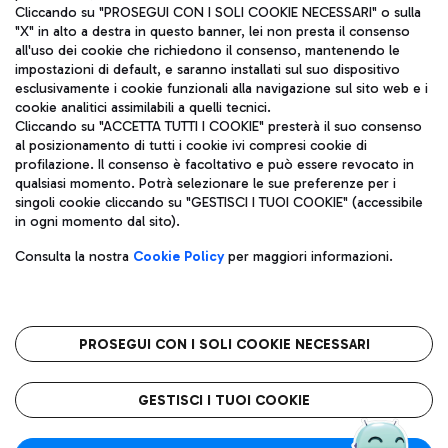
Cliccando su "PROSEGUI CON I SOLI COOKIE NECESSARI" o sulla
"X" in alto a destra in questo banner, lei non presta il consenso
all'uso dei cookie che richiedono il consenso, mantenendo le
impostazioni di default, e saranno installati sul suo dispositivo
esclusivamente i cookie funzionali alla navigazione sul sito web e i
Aeroporti di Roma S.p.A. - Società soggetta a direzione e
cookie analitici assimilabili a quelli tecnici.
coordinamento di Mundys S.p.A.
Cliccando su "ACCETTA TUTTI I COOKIE" presterà il suo consenso
al posizionamento di tutti i cookie ivi compresi cookie di
Codice fiscale e Registro delle Imprese di Roma 13032990155 P.
profilazione. Il consenso è facoltativo e può essere revocato in
IVA 06572251004
qualsiasi momento. Potrà selezionare le sue preferenze per i
Capitale sociale 62.224.743,00 int. vers.
singoli cookie cliccando su "GESTISCI I TUOI COOKIE" (accessibile
Sede legale: Via Pier Paolo Racchetti 1 - 00054 Fiumicino (RM)
in ogni momento dal sito).
telefono +39 06 65951
Privacy policy
Note legali
Consulta la nostra
Cookie Policy
per maggiori informazioni.
Mappa sito
Accessibilità
Roma FCO
L'aeroporto stellato
PROSEGUI CON I SOLI COOKIE NECESSARI
QUALITÀ
SOSTENIBILITÀ
INNOVAZIONE
GESTISCI I TUOI COOKIE