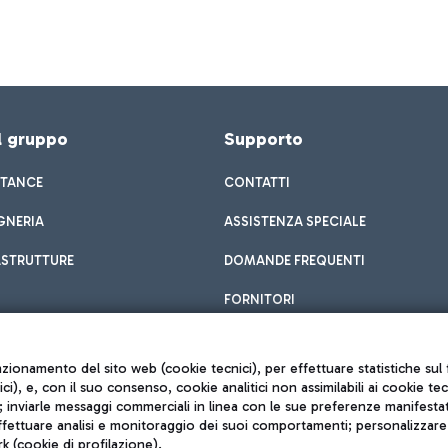
el gruppo
Supporto
STANCE
CONTATTI
GNERIA
ASSISTENZA SPECIALE
ASTRUTTURE
DOMANDE FREQUENTI
FORNITORI
unzionamento del sito web (cookie tecnici), per effettuare statistiche s
nici), e, con il suo consenso, cookie analitici non assimilabili ai cookie te
inviarle messaggi commerciali in linea con le sue preferenze manifestate 
effettuare analisi e monitoraggio dei suoi comportamenti; personalizzare g
k (cookie di profilazione).