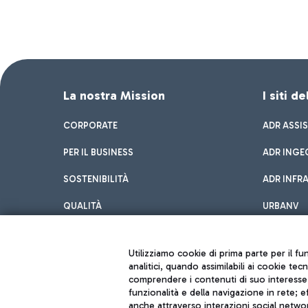
La nostra Mission
I siti d
CORPORATE
ADR ASSI
PER IL BUSINESS
ADR INGE
SOSTENIBILITÀ
ADR INFR
QUALITÀ
URBANV
INNOVATION
Utilizziamo cookie di prima parte per il f
analitici, quando assimilabili ai cookie tec
comprendere i contenuti di suo interesse; 
funzionalità e della navigazione in rete; 
anche attraverso interazioni social networ