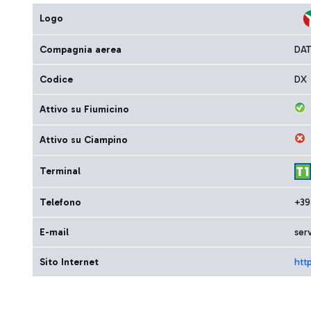
Logo
Compagnia aerea
DAT
Codice
DX
Attivo su Fiumicino
Attivo su Ciampino
Terminal
Telefono
+39
E-mail
serv
Sito Internet
http