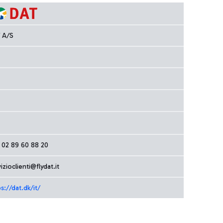
 A/S
 02 89 60 88 20
izioclienti@flydat.it
s://dat.dk/it/