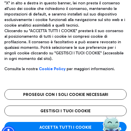
"X" in alto a destra in questo banner, lei non presta il consenso
all'uso dei cookie che richiedono il consenso, mantenendo le
impostazioni di default, e saranno installati sul suo dispositivo
esclusivamente i cookie funzionali alla navigazione sul sito web e i
Aeroporti di Roma S.p.A. - Società soggetta a direzione e
cookie analitici assimilabili a quelli tecnici.
coordinamento di Mundys S.p.A.
Cliccando su "ACCETTA TUTTI I COOKIE" presterà il suo consenso
al posizionamento di tutti i cookie ivi compresi cookie di
Codice fiscale e Registro delle Imprese di Roma 13032990155 P.
profilazione. Il consenso è facoltativo e può essere revocato in
IVA 06572251004
qualsiasi momento. Potrà selezionare le sue preferenze per i
Capitale sociale 62.224.743,00 int. vers.
singoli cookie cliccando su "GESTISCI I TUOI COOKIE" (accessibile
Sede legale: Via Pier Paolo Racchetti 1 - 00054 Fiumicino (RM)
in ogni momento dal sito).
telefono +39 06 65951
Privacy policy
Note legali
Consulta la nostra
Cookie Policy
per maggiori informazioni.
Mappa sito
Accessibilità
Roma FCO
L'aeroporto stellato
PROSEGUI CON I SOLI COOKIE NECESSARI
QUALITÀ
SOSTENIBILITÀ
INNOVAZIONE
GESTISCI I TUOI COOKIE
ACCETTA TUTTI I COOKIE