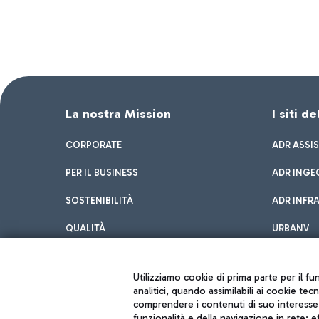
La nostra Mission
I siti d
CORPORATE
ADR ASSI
PER IL BUSINESS
ADR INGE
SOSTENIBILITÀ
ADR INFR
QUALITÀ
URBANV
INNOVATION
Utilizziamo cookie di prima parte per il f
analitici, quando assimilabili ai cookie tec
comprendere i contenuti di suo interesse; 
funzionalità e della navigazione in rete; 