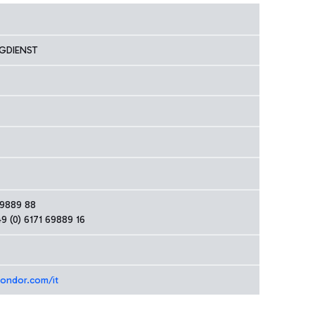
GDIENST
69889 88
 (0) 6171 69889 16
condor.com/it