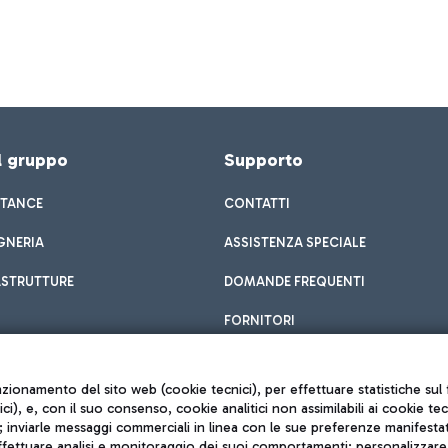
el gruppo
Supporto
STANCE
CONTATTI
GNERIA
ASSISTENZA SPECIALE
ASTRUTTURE
DOMANDE FREQUENTI
FORNITORI
unzionamento del sito web (cookie tecnici), per effettuare statistiche s
nici), e, con il suo consenso, cookie analitici non assimilabili ai cookie te
inviarle messaggi commerciali in linea con le sue preferenze manifestate 
effettuare analisi e monitoraggio dei suoi comportamenti; personalizzare g