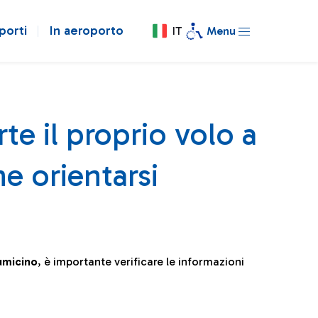
porti
In aeroporto
IT
Menu
te il proprio volo a
e orientarsi
iumicino
, è importante verificare le informazioni