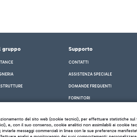
el gruppo
Supporto
STANCE
CONTATTI
GNERIA
ASSISTENZA SPECIALE
ASTRUTTURE
DOMANDE FREQUENTI
FORNITORI
unzionamento del sito web (cookie tecnici), per effettuare statistiche s
nici), e, con il suo consenso, cookie analitici non assimilabili ai cookie te
inviarle messaggi commerciali in linea con le sue preferenze manifestate 
effettuare analisi e monitoraggio dei suoi comportamenti; personalizzare g