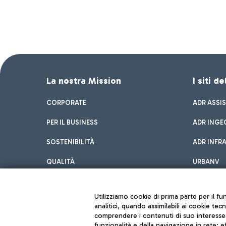
La nostra Mission
I siti d
CORPORATE
ADR ASSI
PER IL BUSINESS
ADR INGE
SOSTENIBILITÀ
ADR INFR
QUALITÀ
URBANV
INNOVATION
Utilizziamo cookie di prima parte per il f
analitici, quando assimilabili ai cookie tec
comprendere i contenuti di suo interesse; 
funzionalità e della navigazione in rete; 