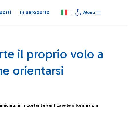
porti
In aeroporto
IT
Menu
te il proprio volo a
e orientarsi
iumicino
, è importante verificare le informazioni