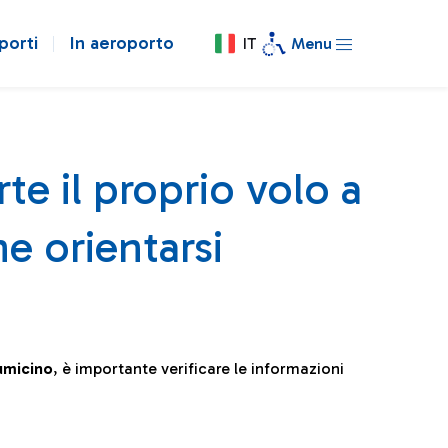
porti
In aeroporto
IT
Menu
te il proprio volo a
e orientarsi
iumicino
, è importante verificare le informazioni