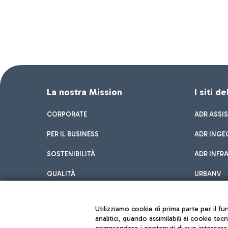
La nostra Mission
I siti d
CORPORATE
ADR ASSI
PER IL BUSINESS
ADR INGE
SOSTENIBILITÀ
ADR INFR
QUALITÀ
URBANV
INNOVATION
Utilizziamo cookie di prima parte per il f
analitici, quando assimilabili ai cookie tec