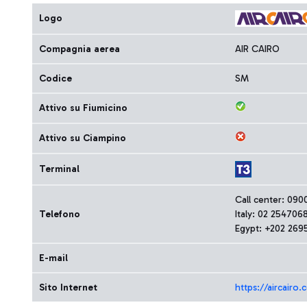
Logo
Compagnia aerea
AIR CAIRO
Codice
SM
Attivo su Fiumicino
Attivo su Ciampino
Terminal
Call center: 09
Telefono
Italy: 02 254706
Egypt: +202 269
E-mail
Sito Internet
https://aircair