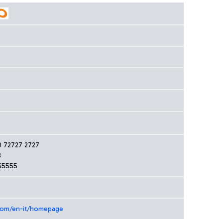
00 72727 2727
8
55555
o.com/en-it/homepage