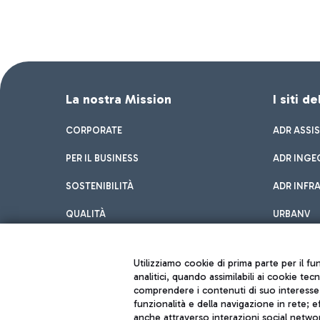
La nostra Mission
I siti d
CORPORATE
ADR ASSI
PER IL BUSINESS
ADR INGE
SOSTENIBILITÀ
ADR INFR
QUALITÀ
URBANV
INNOVATION
Utilizziamo cookie di prima parte per il f
analitici, quando assimilabili ai cookie tec
comprendere i contenuti di suo interesse; 
funzionalità e della navigazione in rete; 
anche attraverso interazioni social networ