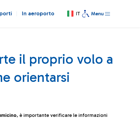
porti
In aeroporto
IT
Menu
te il proprio volo a
e orientarsi
iumicino
, è importante verificare le informazioni