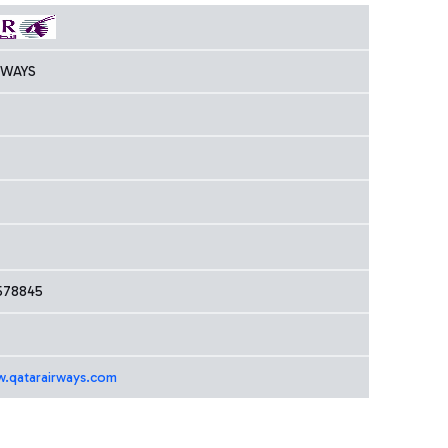
RWAYS
578845
w.qatarairways.com