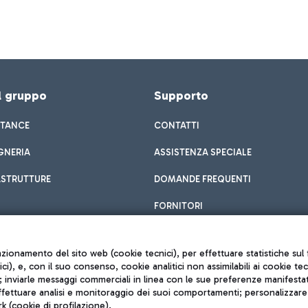
el gruppo
Supporto
STANCE
CONTATTI
GNERIA
ASSISTENZA SPECIALE
ASTRUTTURE
DOMANDE FREQUENTI
FORNITORI
unzionamento del sito web (cookie tecnici), per effettuare statistiche s
nici), e, con il suo consenso, cookie analitici non assimilabili ai cookie te
inviarle messaggi commerciali in linea con le sue preferenze manifestate 
effettuare analisi e monitoraggio dei suoi comportamenti; personalizzare g
k (cookie di profilazione).