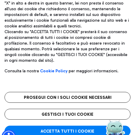
"X" in alto a destra in questo banner, lei non presta il consenso
all'uso dei cookie che richiedono il consenso, mantenendo le
impostazioni di default, e saranno installati sul suo dispositivo
esclusivamente i cookie funzionali alla navigazione sul sito web e i
Aeroporti di Roma S.p.A. - Società soggetta a direzione e
cookie analitici assimilabili a quelli tecnici.
coordinamento di Mundys S.p.A.
Cliccando su "ACCETTA TUTTI I COOKIE" presterà il suo consenso
al posizionamento di tutti i cookie ivi compresi cookie di
Codice fiscale e Registro delle Imprese di Roma 13032990155 P.
profilazione. Il consenso è facoltativo e può essere revocato in
IVA 06572251004
qualsiasi momento. Potrà selezionare le sue preferenze per i
Capitale sociale 62.224.743,00 int. vers.
singoli cookie cliccando su "GESTISCI I TUOI COOKIE" (accessibile
Sede legale: Via Pier Paolo Racchetti 1 - 00054 Fiumicino (RM)
in ogni momento dal sito).
telefono +39 06 65951
Privacy policy
Note legali
Consulta la nostra
Cookie Policy
per maggiori informazioni.
Mappa sito
Accessibilità
Roma FCO
L'aeroporto stellato
PROSEGUI CON I SOLI COOKIE NECESSARI
QUALITÀ
SOSTENIBILITÀ
INNOVAZIONE
GESTISCI I TUOI COOKIE
ACCETTA TUTTI I COOKIE