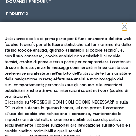
DOMANDE FREQUENTI
FORNITORI
Seguici sui social
Utilizziamo cookie di prima parte per il funzionamento del sito web
(cookie tecnici), per effettuare statistiche sul funzionamento dello
stesso (cookie analitici, quando assimilabili ai cookie tecnici), e,
con il suo consenso, cookie analitici non assimilabili ai cookie
tecnici, cookie di prima e terza parte per comprendere i contenuti
di suo interesse; inviarle messaggi commerciali in linea con le sue
TRAVEL JOURNAL
preferenze manifestate nell'ambito dell'utilizzo delle funzionalità e
della navigazione in rete; effettuare analisi e monitoraggio dei
ITA
suoi comportamenti; personalizzare gli annunci e le inserzioni
pubblicitari anche attraverso interazioni social network (cookie di
profilazione).
Cliccando su "PROSEGUI CON I SOLI COOKIE NECESSARI" o sulla
"X" in alto a destra in questo banner, lei non presta il consenso
all'uso dei cookie che richiedono il consenso, mantenendo le
impostazioni di default, e saranno installati sul suo dispositivo
esclusivamente i cookie funzionali alla navigazione sul sito web e i
Aeroporti di Roma S.p.A. - Società soggetta a direzione e
cookie analitici assimilabili a quelli tecnici.