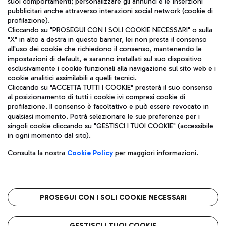
suoi comportamenti; personalizzare gli annunci e le inserzioni
pubblicitari anche attraverso interazioni social network (cookie di
profilazione).
Cliccando su "PROSEGUI CON I SOLI COOKIE NECESSARI" o sulla
"X" in alto a destra in questo banner, lei non presta il consenso
all'uso dei cookie che richiedono il consenso, mantenendo le
impostazioni di default, e saranno installati sul suo dispositivo
esclusivamente i cookie funzionali alla navigazione sul sito web e i
Aeroporti di Roma S.p.A. - Società soggetta a direzione e
cookie analitici assimilabili a quelli tecnici.
coordinamento di Mundys S.p.A.
Cliccando su "ACCETTA TUTTI I COOKIE" presterà il suo consenso
al posizionamento di tutti i cookie ivi compresi cookie di
Codice fiscale e Registro delle Imprese di Roma 13032990155 P.
profilazione. Il consenso è facoltativo e può essere revocato in
IVA 06572251004
qualsiasi momento. Potrà selezionare le sue preferenze per i
Capitale sociale 62.224.743,00 int. vers.
singoli cookie cliccando su "GESTISCI I TUOI COOKIE" (accessibile
Sede legale: Via Pier Paolo Racchetti 1 - 00054 Fiumicino (RM)
in ogni momento dal sito).
telefono +39 06 65951
Privacy policy
Note legali
Consulta la nostra
Cookie Policy
per maggiori informazioni.
Mappa sito
Accessibilità
Roma FCO
L'aeroporto stellato
PROSEGUI CON I SOLI COOKIE NECESSARI
QUALITÀ
SOSTENIBILITÀ
INNOVAZIONE
GESTISCI I TUOI COOKIE