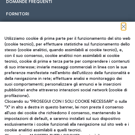
DOMANDE FREQUENTI
FORNITORI
Seguici sui social
Utilizziamo cookie di prima parte per il funzionamento del sito web
(cookie tecnici), per effettuare statistiche sul funzionamento dello
stesso (cookie analitici, quando assimilabili ai cookie tecnici), e,
con il suo consenso, cookie analitici non assimilabili ai cookie
tecnici, cookie di prima e terza parte per comprendere i contenuti
di suo interesse; inviarle messaggi commerciali in linea con le sue
TRAVEL JOURNAL
preferenze manifestate nell'ambito dell'utilizzo delle funzionalità e
della navigazione in rete; effettuare analisi e monitoraggio dei
ITA
suoi comportamenti; personalizzare gli annunci e le inserzioni
pubblicitari anche attraverso interazioni social network (cookie di
profilazione).
Cliccando su "PROSEGUI CON I SOLI COOKIE NECESSARI" o sulla
"X" in alto a destra in questo banner, lei non presta il consenso
all'uso dei cookie che richiedono il consenso, mantenendo le
impostazioni di default, e saranno installati sul suo dispositivo
esclusivamente i cookie funzionali alla navigazione sul sito web e i
Aeroporti di Roma S.p.A. - Società soggetta a direzione e
cookie analitici assimilabili a quelli tecnici.