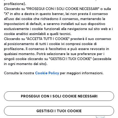
profilazione).
Cliccando su "PROSEGUI CON I SOLI COOKIE NECESSARI" o sulla
"X" in alto a destra in questo banner, lei non presta il consenso
all'uso dei cookie che richiedono il consenso, mantenendo le
impostazioni di default, e saranno installati sul suo dispositivo
esclusivamente i cookie funzionali alla navigazione sul sito web e i
Aeroporti di Roma S.p.A. - Società soggetta a direzione e
cookie analitici assimilabili a quelli tecnici.
coordinamento di Mundys S.p.A.
Cliccando su "ACCETTA TUTTI I COOKIE" presterà il suo consenso
al posizionamento di tutti i cookie ivi compresi cookie di
Codice fiscale e Registro delle Imprese di Roma 13032990155 P.
profilazione. Il consenso è facoltativo e può essere revocato in
IVA 06572251004
qualsiasi momento. Potrà selezionare le sue preferenze per i
Capitale sociale 62.224.743,00 int. vers.
singoli cookie cliccando su "GESTISCI I TUOI COOKIE" (accessibile
Sede legale: Via Pier Paolo Racchetti 1 - 00054 Fiumicino (RM)
in ogni momento dal sito).
telefono +39 06 65951
Privacy policy
Note legali
Consulta la nostra
Cookie Policy
per maggiori informazioni.
Mappa sito
Accessibilità
Roma FCO
L'aeroporto stellato
PROSEGUI CON I SOLI COOKIE NECESSARI
QUALITÀ
SOSTENIBILITÀ
INNOVAZIONE
GESTISCI I TUOI COOKIE