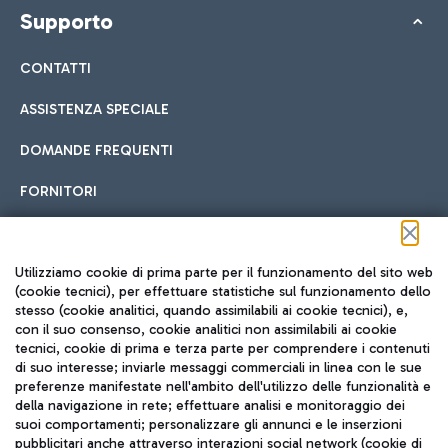
Supporto
CONTATTI
ASSISTENZA SPECIALE
DOMANDE FREQUENTI
FORNITORI
Seguici sui social
Utilizziamo cookie di prima parte per il funzionamento del sito web
(cookie tecnici), per effettuare statistiche sul funzionamento dello
stesso (cookie analitici, quando assimilabili ai cookie tecnici), e,
con il suo consenso, cookie analitici non assimilabili ai cookie
tecnici, cookie di prima e terza parte per comprendere i contenuti
di suo interesse; inviarle messaggi commerciali in linea con le sue
TRAVEL JOURNAL
preferenze manifestate nell'ambito dell'utilizzo delle funzionalità e
della navigazione in rete; effettuare analisi e monitoraggio dei
ITA
suoi comportamenti; personalizzare gli annunci e le inserzioni
pubblicitari anche attraverso interazioni social network (cookie di