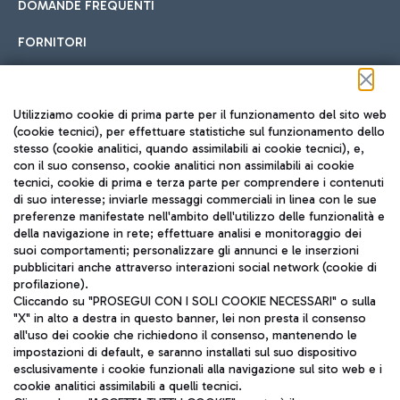
DOMANDE FREQUENTI
FORNITORI
Seguici sui social
Utilizziamo cookie di prima parte per il funzionamento del sito web
(cookie tecnici), per effettuare statistiche sul funzionamento dello
stesso (cookie analitici, quando assimilabili ai cookie tecnici), e,
con il suo consenso, cookie analitici non assimilabili ai cookie
tecnici, cookie di prima e terza parte per comprendere i contenuti
di suo interesse; inviarle messaggi commerciali in linea con le sue
TRAVEL JOURNAL
preferenze manifestate nell'ambito dell'utilizzo delle funzionalità e
della navigazione in rete; effettuare analisi e monitoraggio dei
ITA
suoi comportamenti; personalizzare gli annunci e le inserzioni
pubblicitari anche attraverso interazioni social network (cookie di
profilazione).
Cliccando su "PROSEGUI CON I SOLI COOKIE NECESSARI" o sulla
"X" in alto a destra in questo banner, lei non presta il consenso
all'uso dei cookie che richiedono il consenso, mantenendo le
impostazioni di default, e saranno installati sul suo dispositivo
esclusivamente i cookie funzionali alla navigazione sul sito web e i
Aeroporti di Roma S.p.A. - Società soggetta a direzione e
cookie analitici assimilabili a quelli tecnici.