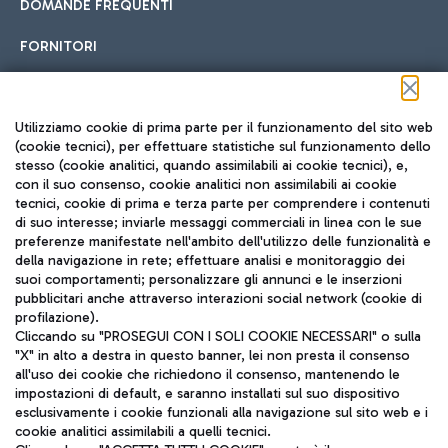
DOMANDE FREQUENTI
FORNITORI
Seguici sui social
Utilizziamo cookie di prima parte per il funzionamento del sito web
(cookie tecnici), per effettuare statistiche sul funzionamento dello
stesso (cookie analitici, quando assimilabili ai cookie tecnici), e,
con il suo consenso, cookie analitici non assimilabili ai cookie
tecnici, cookie di prima e terza parte per comprendere i contenuti
di suo interesse; inviarle messaggi commerciali in linea con le sue
TRAVEL JOURNAL
preferenze manifestate nell'ambito dell'utilizzo delle funzionalità e
della navigazione in rete; effettuare analisi e monitoraggio dei
ITA
suoi comportamenti; personalizzare gli annunci e le inserzioni
pubblicitari anche attraverso interazioni social network (cookie di
profilazione).
Cliccando su "PROSEGUI CON I SOLI COOKIE NECESSARI" o sulla
"X" in alto a destra in questo banner, lei non presta il consenso
all'uso dei cookie che richiedono il consenso, mantenendo le
impostazioni di default, e saranno installati sul suo dispositivo
esclusivamente i cookie funzionali alla navigazione sul sito web e i
Aeroporti di Roma S.p.A. - Società soggetta a direzione e
cookie analitici assimilabili a quelli tecnici.