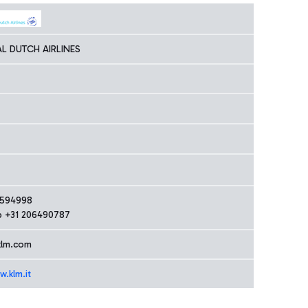
L DUTCH AIRLINES
8594998
 +31 206490787
klm.com
w.klm.it