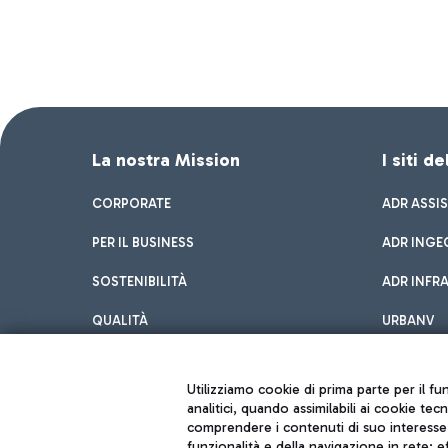
La nostra Mission
I siti d
CORPORATE
ADR ASSI
PER IL BUSINESS
ADR INGE
SOSTENIBILITÀ
ADR INFR
QUALITÀ
URBANV
INNOVATION
Utilizziamo cookie di prima parte per il f
analitici, quando assimilabili ai cookie tec
comprendere i contenuti di suo interesse; 
funzionalità e della navigazione in rete; 