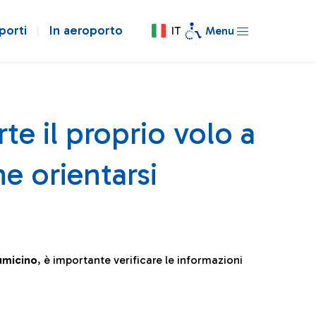
porti
In aeroporto
IT
Menu
te il proprio volo a
e orientarsi
iumicino
, è importante verificare le informazioni