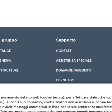
el gruppo
Supporto
STANCE
CONTATTI
GNERIA
ASSISTENZA SPECIALE
ASTRUTTURE
DOMANDE FREQUENTI
FORNITORI
unzionamento del sito web (cookie tecnici), per effettuare statistiche s
nici), e, con il suo consenso, cookie analitici non assimilabili ai cookie te
inviarle messaggi commerciali in linea con le sue preferenze manifestate 
effettuare analisi e monitoraggio dei suoi comportamenti; personalizzare g