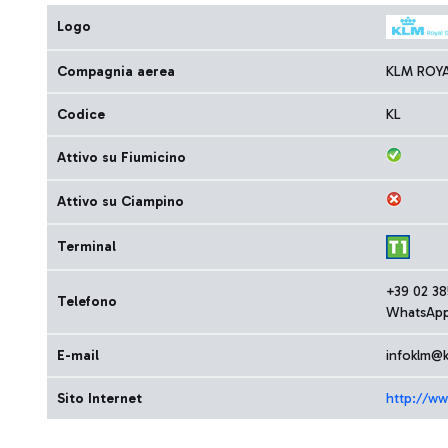
Logo
Compagnia aerea
KLM ROYA
Codice
KL
Attivo su Fiumicino
Attivo su Ciampino
Terminal
+39 02 3
Telefono
WhatsApp
E-mail
infoklm@
Sito Internet
http://ww