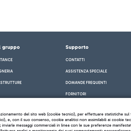
el gruppo
Supporto
STANCE
CONTATTI
GNERIA
ASSISTENZA SPECIALE
ASTRUTTURE
DOMANDE FREQUENTI
FORNITORI
unzionamento del sito web (cookie tecnici), per effettuare statistiche s
nici), e, con il suo consenso, cookie analitici non assimilabili ai cookie te
inviarle messaggi commerciali in linea con le sue preferenze manifestate 
effettuare analisi e monitoraggio dei suoi comportamenti; personalizzare g