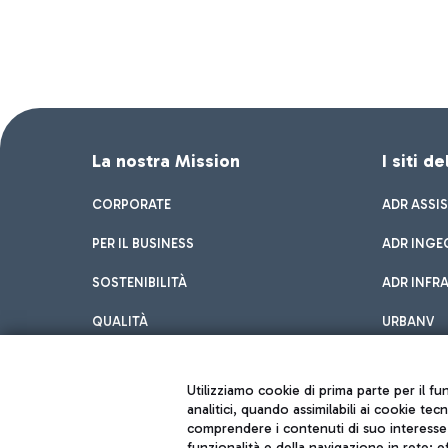
La nostra Mission
I siti d
CORPORATE
ADR ASSI
PER IL BUSINESS
ADR INGE
SOSTENIBILITÀ
ADR INFR
QUALITÀ
URBANV
INNOVATION
Utilizziamo cookie di prima parte per il f
analitici, quando assimilabili ai cookie tec
comprendere i contenuti di suo interesse; 
funzionalità e della navigazione in rete; 