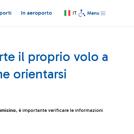
porti
In aeroporto
IT
Menu
te il proprio volo a
e orientarsi
iumicino
, è importante verificare le informazioni