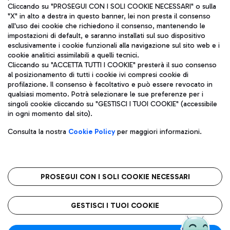
Cliccando su "PROSEGUI CON I SOLI COOKIE NECESSARI" o sulla
"X" in alto a destra in questo banner, lei non presta il consenso
all'uso dei cookie che richiedono il consenso, mantenendo le
impostazioni di default, e saranno installati sul suo dispositivo
esclusivamente i cookie funzionali alla navigazione sul sito web e i
Aeroporti di Roma S.p.A. - Società soggetta a direzione e
cookie analitici assimilabili a quelli tecnici.
coordinamento di Mundys S.p.A.
Cliccando su "ACCETTA TUTTI I COOKIE" presterà il suo consenso
al posizionamento di tutti i cookie ivi compresi cookie di
Codice fiscale e Registro delle Imprese di Roma 13032990155 P.
profilazione. Il consenso è facoltativo e può essere revocato in
IVA 06572251004
qualsiasi momento. Potrà selezionare le sue preferenze per i
Capitale sociale 62.224.743,00 int. vers.
singoli cookie cliccando su "GESTISCI I TUOI COOKIE" (accessibile
Sede legale: Via Pier Paolo Racchetti 1 - 00054 Fiumicino (RM)
in ogni momento dal sito).
telefono +39 06 65951
Privacy policy
Note legali
Consulta la nostra
Cookie Policy
per maggiori informazioni.
Mappa sito
Accessibilità
Roma FCO
L'aeroporto stellato
PROSEGUI CON I SOLI COOKIE NECESSARI
QUALITÀ
SOSTENIBILITÀ
INNOVAZIONE
GESTISCI I TUOI COOKIE