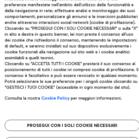
Capitale sociale 62.224.743,00 int. vers.
preferenze manifestate nell'ambito dell'utilizzo delle funzionalità e
della navigazione in rete; effettuare analisi e monitoraggio dei suoi
Sede legale: Via Pier Paolo Racchetti 1 - 00054 Fiumicino (RM)
comportamenti; personalizzare gli annunci e le inserzioni pubblicitari
telefono +39 06 65951
anche attraverso interazioni social network (cookie di profilazione).
Privacy policy
Note legali
Cliccando su "PROSEGUI CON I SOLI COOKIE NECESSARI" o sulla "X"
Mappa sito
Accessibilità
in alto a destra in questo banner, lei non presta il consenso all'uso
dei cookie che richiedono il consenso, mantenendo le impostazioni
di default, e saranno installati sul suo dispositivo esclusivamente i
Roma FCO
cookie funzionali alla navigazione sul sito web e i cookie analitici
L'aeroporto stellato
assimilabili a quelli tecnici.
Cliccando su "ACCETTA TUTTI I COOKIE" presterà il suo consenso al
QUALITÀ
SOSTENIBILITÀ
INNOVAZIONE
posizionamento di tutti i cookie ivi compresi cookie di profilazione. Il
consenso è facoltativo e può essere revocato in qualsiasi momento.
Potrà selezionare le sue preferenze per i singoli cookie cliccando su
"GESTISCI I TUOI COOKIE" (accessibile in ogni momento dal sito).
Consulta la nostra
Cookie Policy
per maggiori informazioni.
PROSEGUI CON I SOLI COOKIE NECESSARI