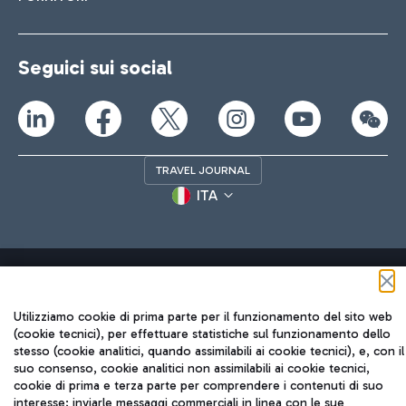
Seguici sui social
TRAVEL JOURNAL
ITA
Utilizziamo cookie di prima parte per il funzionamento del sito web
(cookie tecnici), per effettuare statistiche sul funzionamento dello
Aeroporti di Roma S.p.A. - Società soggetta a direzione e
stesso (cookie analitici, quando assimilabili ai cookie tecnici), e, con il
coordinamento di Mundys S.p.A.
suo consenso, cookie analitici non assimilabili ai cookie tecnici,
Codice fiscale e Registro delle Imprese di Roma 13032990155 P.
cookie di prima e terza parte per comprendere i contenuti di suo
IVA 06572251004
interesse; inviarle messaggi commerciali in linea con le sue