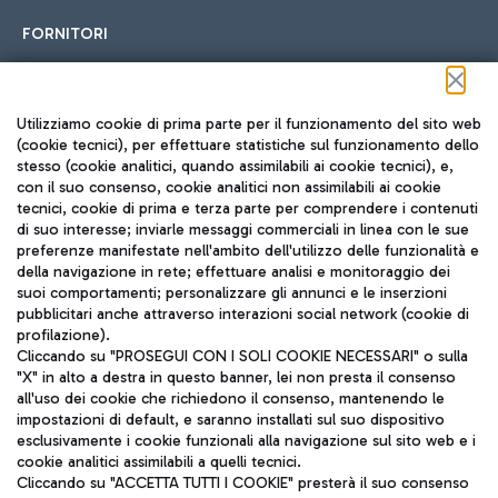
FORNITORI
Seguici sui social
Utilizziamo cookie di prima parte per il funzionamento del sito web
(cookie tecnici), per effettuare statistiche sul funzionamento dello
stesso (cookie analitici, quando assimilabili ai cookie tecnici), e,
con il suo consenso, cookie analitici non assimilabili ai cookie
tecnici, cookie di prima e terza parte per comprendere i contenuti
di suo interesse; inviarle messaggi commerciali in linea con le sue
TRAVEL JOURNAL
preferenze manifestate nell'ambito dell'utilizzo delle funzionalità e
della navigazione in rete; effettuare analisi e monitoraggio dei
ITA
suoi comportamenti; personalizzare gli annunci e le inserzioni
pubblicitari anche attraverso interazioni social network (cookie di
profilazione).
Cliccando su "PROSEGUI CON I SOLI COOKIE NECESSARI" o sulla
"X" in alto a destra in questo banner, lei non presta il consenso
all'uso dei cookie che richiedono il consenso, mantenendo le
impostazioni di default, e saranno installati sul suo dispositivo
esclusivamente i cookie funzionali alla navigazione sul sito web e i
Aeroporti di Roma S.p.A. - Società soggetta a direzione e
cookie analitici assimilabili a quelli tecnici.
coordinamento di Mundys S.p.A.
Cliccando su "ACCETTA TUTTI I COOKIE" presterà il suo consenso