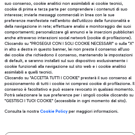
coordinamento di Mundys S.p.A.
suo consenso, cookie analitici non assimilabili ai cookie tecnici,
Codice fiscale e Registro delle Imprese di Roma 13032990155 P.
cookie di prima e terza parte per comprendere i contenuti di suo
IVA 06572251004
interesse; inviarle messaggi commerciali in linea con le sue
Capitale sociale 62.224.743,00 int. vers.
preferenze manifestate nell'ambito dell'utilizzo delle funzionalità e
Sede legale: Via Pier Paolo Racchetti 1 - 00054 Fiumicino (RM)
della navigazione in rete; effettuare analisi e monitoraggio dei suoi
comportamenti; personalizzare gli annunci e le inserzioni pubblicitari
telefono +39 06 65951
anche attraverso interazioni social network (cookie di profilazione).
Privacy policy
Note legali
Cliccando su "PROSEGUI CON I SOLI COOKIE NECESSARI" o sulla "X"
Mappa sito
Accessibilità
in alto a destra in questo banner, lei non presta il consenso all'uso
dei cookie che richiedono il consenso, mantenendo le impostazioni
Roma FCO
di default, e saranno installati sul suo dispositivo esclusivamente i
L'aeroporto stellato
cookie funzionali alla navigazione sul sito web e i cookie analitici
assimilabili a quelli tecnici.
Cliccando su "ACCETTA TUTTI I COOKIE" presterà il suo consenso al
QUALITÀ
SOSTENIBILITÀ
INNOVAZIONE
posizionamento di tutti i cookie ivi compresi cookie di profilazione. Il
consenso è facoltativo e può essere revocato in qualsiasi momento.
Potrà selezionare le sue preferenze per i singoli cookie cliccando su
"GESTISCI I TUOI COOKIE" (accessibile in ogni momento dal sito).
Consulta la nostra
Cookie Policy
per maggiori informazioni.