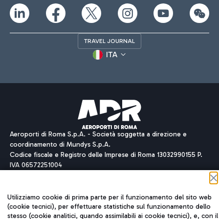
TRAVEL JOURNAL
ITA
Aeroporti di Roma S.p.A. - Società soggetta a direzione e
coordinamento di Mundys S.p.A.
Codice fiscale e Registro delle Imprese di Roma 13032990155 P.
IVA 06572251004
Capitale sociale 62.224.743,00 int. vers.
Sede legale: Via Pier Paolo Racchetti 1 - 00054 Fiumicino (RM)
telefono +39 06 65951
Utilizziamo cookie di prima parte per il funzionamento del sito web
Privacy policy
Note legali
(cookie tecnici), per effettuare statistiche sul funzionamento dello
stesso (cookie analitici, quando assimilabili ai cookie tecnici), e, con il
Mappa sito
Accessibilità