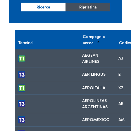
Ricerca
Ripristina
Compagnia
Terminal
aerea
Codic
AEGEAN
A3
AIRLINES
AER LINGUS
EI
AEROITALIA
XZ
AEROLINEAS
AR
ARGENTINAS
AEROMEXICO
AM