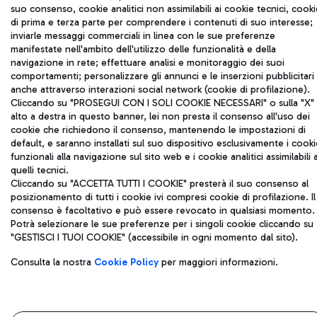
suo consenso, cookie analitici non assimilabili ai cookie tecnici, cooki
di prima e terza parte per comprendere i contenuti di suo interesse;
Roma FCO
inviarle messaggi commerciali in linea con le sue preferenze
L'aeroporto stellato
manifestate nell'ambito dell'utilizzo delle funzionalità e della
navigazione in rete; effettuare analisi e monitoraggio dei suoi
comportamenti; personalizzare gli annunci e le inserzioni pubblicitari
QUALITÀ
SOSTENIBILITÀ
INNOVAZIONE
anche attraverso interazioni social network (cookie di profilazione).
Cliccando su "PROSEGUI CON I SOLI COOKIE NECESSARI" o sulla "X" 
alto a destra in questo banner, lei non presta il consenso all'uso dei
cookie che richiedono il consenso, mantenendo le impostazioni di
default, e saranno installati sul suo dispositivo esclusivamente i cooki
funzionali alla navigazione sul sito web e i cookie analitici assimilabili 
quelli tecnici.
Cliccando su "ACCETTA TUTTI I COOKIE" presterà il suo consenso al
posizionamento di tutti i cookie ivi compresi cookie di profilazione. Il
consenso è facoltativo e può essere revocato in qualsiasi momento.
Potrà selezionare le sue preferenze per i singoli cookie cliccando su
"GESTISCI I TUOI COOKIE" (accessibile in ogni momento dal sito).
Consulta la nostra
Cookie Policy
per maggiori informazioni.