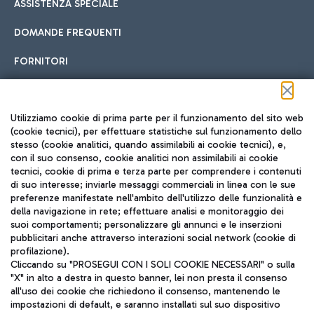
ASSISTENZA SPECIALE
DOMANDE FREQUENTI
FORNITORI
Seguici sui social
Utilizziamo cookie di prima parte per il funzionamento del sito web
(cookie tecnici), per effettuare statistiche sul funzionamento dello
stesso (cookie analitici, quando assimilabili ai cookie tecnici), e,
con il suo consenso, cookie analitici non assimilabili ai cookie
tecnici, cookie di prima e terza parte per comprendere i contenuti
di suo interesse; inviarle messaggi commerciali in linea con le sue
TRAVEL JOURNAL
preferenze manifestate nell'ambito dell'utilizzo delle funzionalità e
della navigazione in rete; effettuare analisi e monitoraggio dei
ITA
suoi comportamenti; personalizzare gli annunci e le inserzioni
pubblicitari anche attraverso interazioni social network (cookie di
profilazione).
Cliccando su "PROSEGUI CON I SOLI COOKIE NECESSARI" o sulla
"X" in alto a destra in questo banner, lei non presta il consenso
all'uso dei cookie che richiedono il consenso, mantenendo le
impostazioni di default, e saranno installati sul suo dispositivo