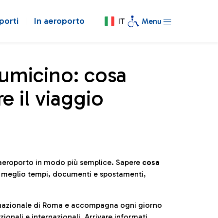
porti
In aeroporto
IT
Menu
iumicino: cosa
e il viaggio
l’aeroporto in modo più semplice. Sapere
cosa
e meglio tempi, documenti e spostamenti,
ternazionale di Roma e accompagna ogni giorno
ionali e internazionali. Arrivare informati