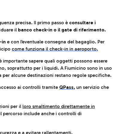
quenza precisa. Il primo passo è
consultare i
iduare il
banco check-in o il gate di riferimento.
-in
e con l’eventuale consegna del bagaglio. Per
icip
o
come funziona il check-in in aeroporto.
è importante sapere quali oggetti possono essere
o, soprattutto per i liquidi. A Fiumicino sono in uso
 per alcune destinazioni restano regole specifiche.
accesso ai controlli tramite
QPass
,
un servizio che
ioni per il
loro smaltimento direttamente in
il percorso include anche i controlli di
urezza e a evitare rallentamenti.