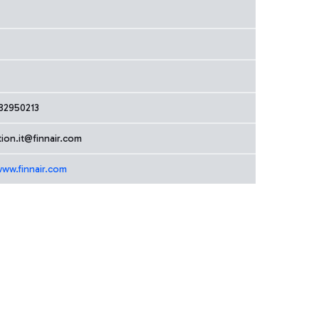
82950213
tion.it@finnair.com
www.finnair.com