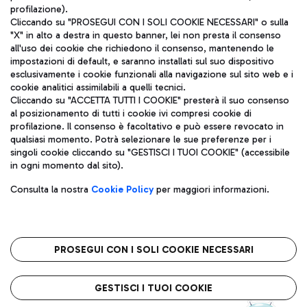
profilazione).
Cliccando su "PROSEGUI CON I SOLI COOKIE NECESSARI" o sulla
"X" in alto a destra in questo banner, lei non presta il consenso
all'uso dei cookie che richiedono il consenso, mantenendo le
impostazioni di default, e saranno installati sul suo dispositivo
esclusivamente i cookie funzionali alla navigazione sul sito web e i
Aeroporti di Roma S.p.A. - Società soggetta a direzione e
cookie analitici assimilabili a quelli tecnici.
coordinamento di Mundys S.p.A.
Cliccando su "ACCETTA TUTTI I COOKIE" presterà il suo consenso
al posizionamento di tutti i cookie ivi compresi cookie di
Codice fiscale e Registro delle Imprese di Roma 13032990155 P.
profilazione. Il consenso è facoltativo e può essere revocato in
IVA 06572251004
qualsiasi momento. Potrà selezionare le sue preferenze per i
Capitale sociale 62.224.743,00 int. vers.
singoli cookie cliccando su "GESTISCI I TUOI COOKIE" (accessibile
Sede legale: Via Pier Paolo Racchetti 1 - 00054 Fiumicino (RM)
in ogni momento dal sito).
telefono +39 06 65951
Privacy policy
Note legali
Consulta la nostra
Cookie Policy
per maggiori informazioni.
Mappa sito
Accessibilità
Roma FCO
L'aeroporto stellato
PROSEGUI CON I SOLI COOKIE NECESSARI
QUALITÀ
SOSTENIBILITÀ
INNOVAZIONE
GESTISCI I TUOI COOKIE