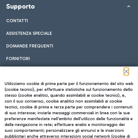
Supporto
CONTATTI
ASSISTENZA SPECIALE
DOMANDE FREQUENTI
FORNITORI
Seguici sui social
Utilizziamo cookie di prima parte per il funzionamento del sito web
(cookie tecnici), per effettuare statistiche sul funzionamento dello
stesso (cookie analitici, quando assimilabili ai cookie tecnici), e,
con il suo consenso, cookie analitici non assimilabili ai cookie
tecnici, cookie di prima e terza parte per comprendere i contenuti
di suo interesse; inviarle messaggi commerciali in linea con le sue
TRAVEL JOURNAL
preferenze manifestate nell'ambito dell'utilizzo delle funzionalità e
della navigazione in rete; effettuare analisi e monitoraggio dei
ITA
suoi comportamenti; personalizzare gli annunci e le inserzioni
pubblicitari anche attraverso interazioni social network (cookie di