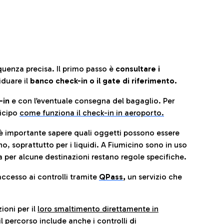
quenza precisa. Il primo passo è
consultare i
iduare il
banco check-in o il gate di riferimento.
-in
e con l’eventuale consegna del bagaglio. Per
icip
o
come funziona il check-in in aeroporto.
è importante sapere quali oggetti possono essere
o, soprattutto per i liquidi. A Fiumicino sono in uso
 per alcune destinazioni restano regole specifiche.
accesso ai controlli tramite
QPass
,
un servizio che
ioni per il
loro smaltimento direttamente in
il percorso include anche i controlli di