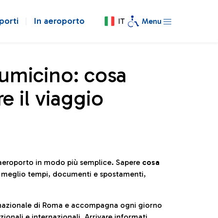
porti
In aeroporto
IT
Menu
iumicino: cosa
e il viaggio
l’aeroporto in modo più semplice. Sapere
cosa
e meglio tempi, documenti e spostamenti,
ternazionale di Roma e accompagna ogni giorno
ionali e internazionali. Arrivare informati