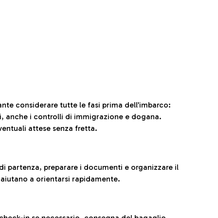
ante considerare tutte le fasi prima dell’imbarco:
ni, anche i controlli di immigrazione e dogana.
entuali attese senza fretta.
al di partenza, preparare i documenti e organizzare il
 aiutano a orientarsi rapidamente.
 check-in se necessario, consegna del bagaglio,