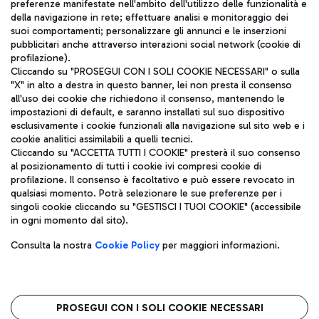
TRAVEL JOURNAL
preferenze manifestate nell'ambito dell'utilizzo delle funzionalità e
della navigazione in rete; effettuare analisi e monitoraggio dei
ITA
suoi comportamenti; personalizzare gli annunci e le inserzioni
pubblicitari anche attraverso interazioni social network (cookie di
profilazione).
Cliccando su "PROSEGUI CON I SOLI COOKIE NECESSARI" o sulla
"X" in alto a destra in questo banner, lei non presta il consenso
all'uso dei cookie che richiedono il consenso, mantenendo le
impostazioni di default, e saranno installati sul suo dispositivo
esclusivamente i cookie funzionali alla navigazione sul sito web e i
Aeroporti di Roma S.p.A. - Società soggetta a direzione e
cookie analitici assimilabili a quelli tecnici.
coordinamento di Mundys S.p.A.
Cliccando su "ACCETTA TUTTI I COOKIE" presterà il suo consenso
al posizionamento di tutti i cookie ivi compresi cookie di
Codice fiscale e Registro delle Imprese di Roma 13032990155 P.
profilazione. Il consenso è facoltativo e può essere revocato in
IVA 06572251004
qualsiasi momento. Potrà selezionare le sue preferenze per i
Capitale sociale 62.224.743,00 int. vers.
singoli cookie cliccando su "GESTISCI I TUOI COOKIE" (accessibile
Sede legale: Via Pier Paolo Racchetti 1 - 00054 Fiumicino (RM)
in ogni momento dal sito).
telefono +39 06 65951
Privacy policy
Note legali
Consulta la nostra
Cookie Policy
per maggiori informazioni.
Mappa sito
Accessibilità
Roma FCO
L'aeroporto stellato
PROSEGUI CON I SOLI COOKIE NECESSARI