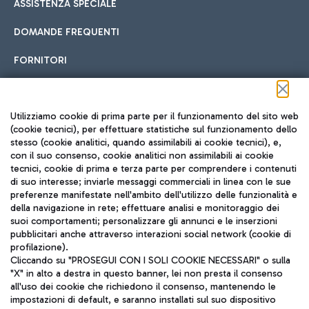
ASSISTENZA SPECIALE
DOMANDE FREQUENTI
FORNITORI
Seguici sui social
Utilizziamo cookie di prima parte per il funzionamento del sito web
(cookie tecnici), per effettuare statistiche sul funzionamento dello
stesso (cookie analitici, quando assimilabili ai cookie tecnici), e,
con il suo consenso, cookie analitici non assimilabili ai cookie
tecnici, cookie di prima e terza parte per comprendere i contenuti
di suo interesse; inviarle messaggi commerciali in linea con le sue
TRAVEL JOURNAL
preferenze manifestate nell'ambito dell'utilizzo delle funzionalità e
della navigazione in rete; effettuare analisi e monitoraggio dei
ITA
suoi comportamenti; personalizzare gli annunci e le inserzioni
pubblicitari anche attraverso interazioni social network (cookie di
profilazione).
Cliccando su "PROSEGUI CON I SOLI COOKIE NECESSARI" o sulla
"X" in alto a destra in questo banner, lei non presta il consenso
all'uso dei cookie che richiedono il consenso, mantenendo le
impostazioni di default, e saranno installati sul suo dispositivo