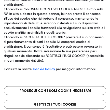
profilazione).
Cliccando su "PROSEGUI CON I SOLI COOKIE NECESSARI" o sulla
"X" in alto a destra in questo banner, lei non presta il consenso
all'uso dei cookie che richiedono il consenso, mantenendo le
impostazioni di default, e saranno installati sul suo dispositivo
esclusivamente i cookie funzionali alla navigazione sul sito web e i
Aeroporti di Roma S.p.A. - Società soggetta a direzione e
cookie analitici assimilabili a quelli tecnici.
coordinamento di Mundys S.p.A.
Cliccando su "ACCETTA TUTTI I COOKIE" presterà il suo consenso
al posizionamento di tutti i cookie ivi compresi cookie di
Codice fiscale e Registro delle Imprese di Roma 13032990155 P.
profilazione. Il consenso è facoltativo e può essere revocato in
IVA 06572251004
qualsiasi momento. Potrà selezionare le sue preferenze per i
Capitale sociale 62.224.743,00 int. vers.
singoli cookie cliccando su "GESTISCI I TUOI COOKIE" (accessibile
Sede legale: Via Pier Paolo Racchetti 1 - 00054 Fiumicino (RM)
in ogni momento dal sito).
telefono +39 06 65951
Privacy policy
Note legali
Consulta la nostra
Cookie Policy
per maggiori informazioni.
Mappa sito
Accessibilità
Roma FCO
L'aeroporto stellato
PROSEGUI CON I SOLI COOKIE NECESSARI
QUALITÀ
SOSTENIBILITÀ
INNOVAZIONE
GESTISCI I TUOI COOKIE