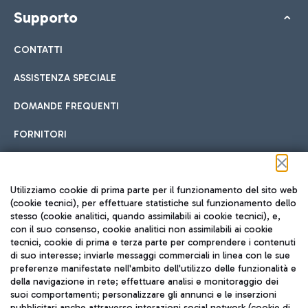
Supporto
CONTATTI
ASSISTENZA SPECIALE
DOMANDE FREQUENTI
FORNITORI
Seguici sui social
Utilizziamo cookie di prima parte per il funzionamento del sito web
(cookie tecnici), per effettuare statistiche sul funzionamento dello
stesso (cookie analitici, quando assimilabili ai cookie tecnici), e,
con il suo consenso, cookie analitici non assimilabili ai cookie
tecnici, cookie di prima e terza parte per comprendere i contenuti
di suo interesse; inviarle messaggi commerciali in linea con le sue
TRAVEL JOURNAL
preferenze manifestate nell'ambito dell'utilizzo delle funzionalità e
della navigazione in rete; effettuare analisi e monitoraggio dei
ITA
suoi comportamenti; personalizzare gli annunci e le inserzioni
pubblicitari anche attraverso interazioni social network (cookie di