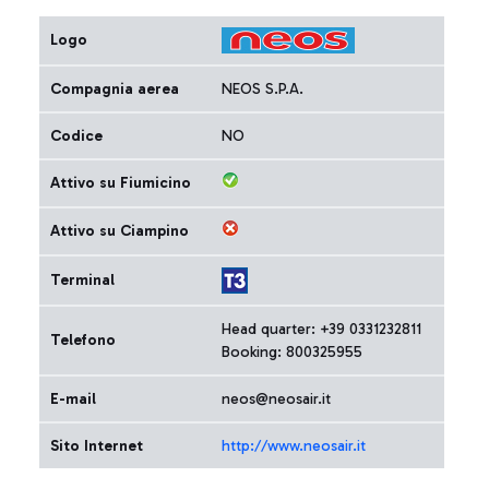
Logo
Compagnia aerea
NEOS S.P.A.
Codice
NO
Attivo su Fiumicino
Attivo su Ciampino
Terminal
Head quarter: +39 0331232811
Telefono
Booking: 800325955
E-mail
neos@neosair.it
Sito Internet
http://www.neosair.it