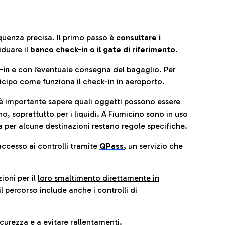
quenza precisa. Il primo passo è
consultare i
iduare il
banco check-in o il gate di riferimento.
-in
e con l’eventuale consegna del bagaglio. Per
icip
o
come funziona il check-in in aeroporto.
è importante sapere quali oggetti possono essere
o, soprattutto per i liquidi. A Fiumicino sono in uso
 per alcune destinazioni restano regole specifiche.
accesso ai controlli tramite
QPass
,
un servizio che
ioni per il
loro smaltimento direttamente in
il percorso include anche i controlli di
urezza e a evitare rallentamenti.