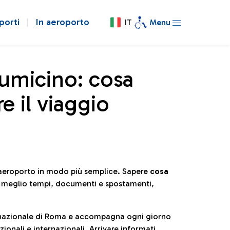
porti
In aeroporto
IT
Menu
iumicino: cosa
e il viaggio
l’aeroporto in modo più semplice. Sapere
cosa
e meglio tempi, documenti e spostamenti,
ternazionale di Roma e accompagna ogni giorno
ionali e internazionali. Arrivare informati