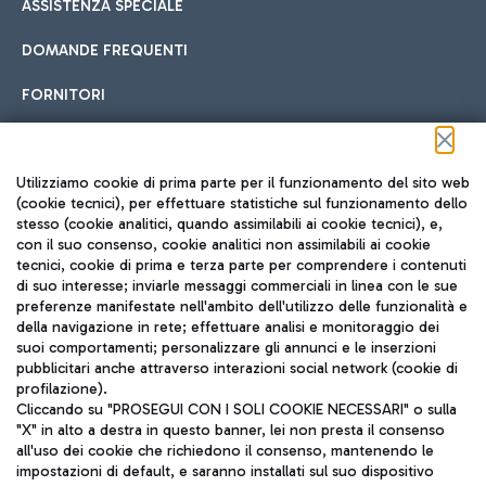
ASSISTENZA SPECIALE
DOMANDE FREQUENTI
FORNITORI
Seguici sui social
Utilizziamo cookie di prima parte per il funzionamento del sito web
(cookie tecnici), per effettuare statistiche sul funzionamento dello
stesso (cookie analitici, quando assimilabili ai cookie tecnici), e,
con il suo consenso, cookie analitici non assimilabili ai cookie
tecnici, cookie di prima e terza parte per comprendere i contenuti
di suo interesse; inviarle messaggi commerciali in linea con le sue
TRAVEL JOURNAL
preferenze manifestate nell'ambito dell'utilizzo delle funzionalità e
della navigazione in rete; effettuare analisi e monitoraggio dei
ITA
suoi comportamenti; personalizzare gli annunci e le inserzioni
pubblicitari anche attraverso interazioni social network (cookie di
profilazione).
Cliccando su "PROSEGUI CON I SOLI COOKIE NECESSARI" o sulla
"X" in alto a destra in questo banner, lei non presta il consenso
all'uso dei cookie che richiedono il consenso, mantenendo le
impostazioni di default, e saranno installati sul suo dispositivo