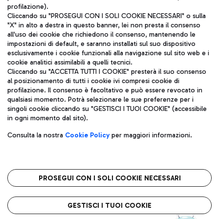
profilazione).
Cliccando su "PROSEGUI CON I SOLI COOKIE NECESSARI" o sulla
"X" in alto a destra in questo banner, lei non presta il consenso
all'uso dei cookie che richiedono il consenso, mantenendo le
impostazioni di default, e saranno installati sul suo dispositivo
esclusivamente i cookie funzionali alla navigazione sul sito web e i
Aeroporti di Roma S.p.A. - Società soggetta a direzione e
cookie analitici assimilabili a quelli tecnici.
coordinamento di Mundys S.p.A.
Cliccando su "ACCETTA TUTTI I COOKIE" presterà il suo consenso
al posizionamento di tutti i cookie ivi compresi cookie di
Codice fiscale e Registro delle Imprese di Roma 13032990155 P.
profilazione. Il consenso è facoltativo e può essere revocato in
IVA 06572251004
qualsiasi momento. Potrà selezionare le sue preferenze per i
Capitale sociale 62.224.743,00 int. vers.
singoli cookie cliccando su "GESTISCI I TUOI COOKIE" (accessibile
Sede legale: Via Pier Paolo Racchetti 1 - 00054 Fiumicino (RM)
in ogni momento dal sito).
telefono +39 06 65951
Privacy policy
Note legali
Consulta la nostra
Cookie Policy
per maggiori informazioni.
Mappa sito
Accessibilità
Roma FCO
L'aeroporto stellato
PROSEGUI CON I SOLI COOKIE NECESSARI
QUALITÀ
SOSTENIBILITÀ
INNOVAZIONE
GESTISCI I TUOI COOKIE