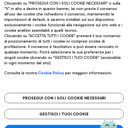
Cliccando su "PROSEGUI CON I SOLI COOKIE NECESSARI" o sulla
"X" in alto a destra in questo banner, lei non presta il consenso
all'uso dei cookie che richiedono il consenso, mantenendo le
impostazioni di default, e saranno installati sul suo dispositivo
esclusivamente i cookie funzionali alla navigazione sul sito web e i
Aeroporti di Roma S.p.A. - Società soggetta a direzione e
cookie analitici assimilabili a quelli tecnici.
coordinamento di Mundys S.p.A.
Cliccando su "ACCETTA TUTTI I COOKIE" presterà il suo consenso
al posizionamento di tutti i cookie ivi compresi cookie di
Codice fiscale e Registro delle Imprese di Roma 13032990155 P.
profilazione. Il consenso è facoltativo e può essere revocato in
IVA 06572251004
qualsiasi momento. Potrà selezionare le sue preferenze per i
Capitale sociale 62.224.743,00 int. vers.
singoli cookie cliccando su "GESTISCI I TUOI COOKIE" (accessibile
Sede legale: Via Pier Paolo Racchetti 1 - 00054 Fiumicino (RM)
in ogni momento dal sito).
telefono +39 06 65951
Privacy policy
Note legali
Consulta la nostra
Cookie Policy
per maggiori informazioni.
Mappa sito
Accessibilità
Roma FCO
L'aeroporto stellato
PROSEGUI CON I SOLI COOKIE NECESSARI
QUALITÀ
SOSTENIBILITÀ
INNOVAZIONE
GESTISCI I TUOI COOKIE