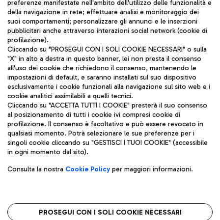
TRAVEL JOURNAL
preferenze manifestate nell'ambito dell'utilizzo delle funzionalità e
della navigazione in rete; effettuare analisi e monitoraggio dei
ITA
suoi comportamenti; personalizzare gli annunci e le inserzioni
pubblicitari anche attraverso interazioni social network (cookie di
profilazione).
Cliccando su "PROSEGUI CON I SOLI COOKIE NECESSARI" o sulla
"X" in alto a destra in questo banner, lei non presta il consenso
all'uso dei cookie che richiedono il consenso, mantenendo le
impostazioni di default, e saranno installati sul suo dispositivo
esclusivamente i cookie funzionali alla navigazione sul sito web e i
Aeroporti di Roma S.p.A. - Società soggetta a direzione e
cookie analitici assimilabili a quelli tecnici.
coordinamento di Mundys S.p.A.
Cliccando su "ACCETTA TUTTI I COOKIE" presterà il suo consenso
al posizionamento di tutti i cookie ivi compresi cookie di
Codice fiscale e Registro delle Imprese di Roma 13032990155 P.
profilazione. Il consenso è facoltativo e può essere revocato in
IVA 06572251004
qualsiasi momento. Potrà selezionare le sue preferenze per i
Capitale sociale 62.224.743,00 int. vers.
singoli cookie cliccando su "GESTISCI I TUOI COOKIE" (accessibile
Sede legale: Via Pier Paolo Racchetti 1 - 00054 Fiumicino (RM)
in ogni momento dal sito).
telefono +39 06 65951
Privacy policy
Note legali
Consulta la nostra
Cookie Policy
per maggiori informazioni.
Mappa sito
Accessibilità
Roma FCO
L'aeroporto stellato
PROSEGUI CON I SOLI COOKIE NECESSARI