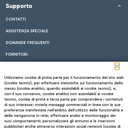
Supporto
CONTATTI
ASSISTENZA SPECIALE
DOMANDE FREQUENTI
FORNITORI
Seguici sui social
Utilizziamo cookie di prima parte per il funzionamento del sito web
(cookie tecnici), per effettuare statistiche sul funzionamento dello
stesso (cookie analitici, quando assimilabili ai cookie tecnici), e,
con il suo consenso, cookie analitici non assimilabili ai cookie
tecnici, cookie di prima e terza parte per comprendere i contenuti
di suo interesse; inviarle messaggi commerciali in linea con le sue
TRAVEL JOURNAL
preferenze manifestate nell'ambito dell'utilizzo delle funzionalità e
della navigazione in rete; effettuare analisi e monitoraggio dei
ITA
suoi comportamenti; personalizzare gli annunci e le inserzioni
pubblicitari anche attraverso interazioni social network (cookie di