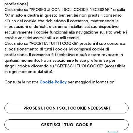
profilazione).
Cliccando su "PROSEGUI CON I SOLI COOKIE NECESSARI" o sulla
"X" in alto a destra in questo banner, lei non presta il consenso
all'uso dei cookie che richiedono il consenso, mantenendo le
impostazioni di default, e saranno installati sul suo dispositivo
esclusivamente i cookie funzionali alla navigazione sul sito web e i
Aeroporti di Roma S.p.A. - Società soggetta a direzione e
cookie analitici assimilabili a quelli tecnici.
coordinamento di Mundys S.p.A.
Cliccando su "ACCETTA TUTTI I COOKIE" presterà il suo consenso
al posizionamento di tutti i cookie ivi compresi cookie di
Codice fiscale e Registro delle Imprese di Roma 13032990155 P.
profilazione. Il consenso è facoltativo e può essere revocato in
IVA 06572251004
qualsiasi momento. Potrà selezionare le sue preferenze per i
Capitale sociale 62.224.743,00 int. vers.
singoli cookie cliccando su "GESTISCI I TUOI COOKIE" (accessibile
Sede legale: Via Pier Paolo Racchetti 1 - 00054 Fiumicino (RM)
in ogni momento dal sito).
telefono +39 06 65951
Privacy policy
Note legali
Consulta la nostra
Cookie Policy
per maggiori informazioni.
Mappa sito
Accessibilità
Roma FCO
L'aeroporto stellato
PROSEGUI CON I SOLI COOKIE NECESSARI
QUALITÀ
SOSTENIBILITÀ
INNOVAZIONE
GESTISCI I TUOI COOKIE