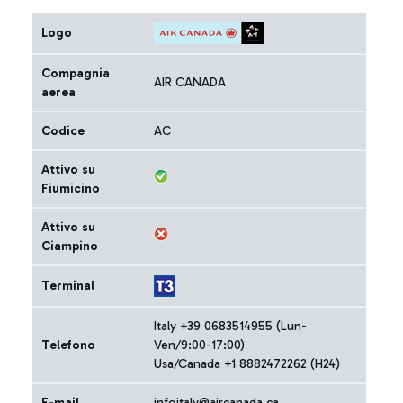
Logo
Compagnia
AIR CANADA
aerea
Codice
AC
Attivo su
Fiumicino
Attivo su
Ciampino
Terminal
Italy +39 0683514955 (Lun-
Telefono
Ven/9:00-17:00)
Usa/Canada +1 8882472262 (H24)
E-mail
infoitaly@aircanada.ca