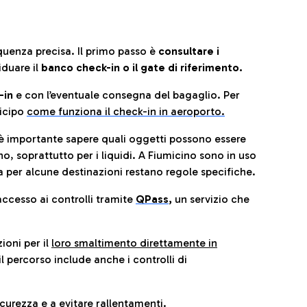
quenza precisa. Il primo passo è
consultare i
iduare il
banco check-in o il gate di riferimento.
-in
e con l’eventuale consegna del bagaglio. Per
icip
o
come funziona il check-in in aeroporto.
è importante sapere quali oggetti possono essere
o, soprattutto per i liquidi. A Fiumicino sono in uso
 per alcune destinazioni restano regole specifiche.
accesso ai controlli tramite
QPass
,
un servizio che
ioni per il
loro smaltimento direttamente in
il percorso include anche i controlli di
urezza e a evitare rallentamenti.