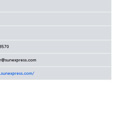
8570
er@sunexpress.com
.sunexpress.com/