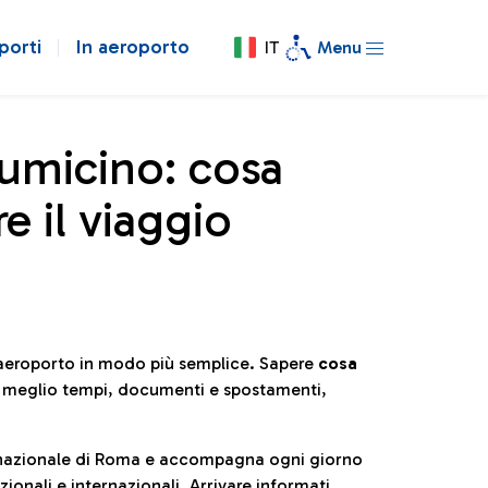
porti
In aeroporto
IT
Menu
iumicino: cosa
e il viaggio
l’aeroporto in modo più semplice. Sapere
cosa
e meglio tempi, documenti e spostamenti,
ternazionale di Roma e accompagna ogni giorno
ionali e internazionali. Arrivare informati