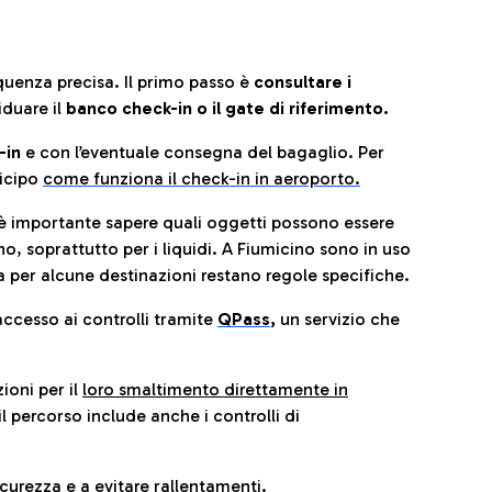
quenza precisa. Il primo passo è
consultare i
iduare il
banco check-in o il gate di riferimento.
-in
e con l’eventuale consegna del bagaglio. Per
icip
o
come funziona il check-in in aeroporto.
è importante sapere quali oggetti possono essere
o, soprattutto per i liquidi. A Fiumicino sono in uso
 per alcune destinazioni restano regole specifiche.
accesso ai controlli tramite
QPass
,
un servizio che
ioni per il
loro smaltimento direttamente in
il percorso include anche i controlli di
urezza e a evitare rallentamenti.