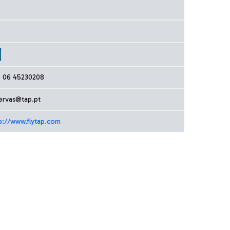
 06 45230208
ervas@tap.pt
p://www.flytap.com