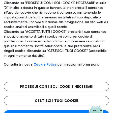
Cliccando su "PROSEGUI CON I SOLI COOKIE NECESSARI" o sulla
"X" in alto a destra in questo banner, lei non presta il consenso
all'uso dei cookie che richiedono il consenso, mantenendo le
impostazioni di default, e saranno installati sul suo dispositivo
esclusivamente i cookie funzionali alla navigazione sul sito web e i
Aeroporti di Roma S.p.A. - Società soggetta a direzione e
cookie analitici assimilabili a quelli tecnici.
coordinamento di Mundys S.p.A.
Cliccando su "ACCETTA TUTTI I COOKIE" presterà il suo consenso
al posizionamento di tutti i cookie ivi compresi cookie di
Codice fiscale e Registro delle Imprese di Roma 13032990155 P.
profilazione. Il consenso è facoltativo e può essere revocato in
IVA 06572251004
qualsiasi momento. Potrà selezionare le sue preferenze per i
Capitale sociale 62.224.743,00 int. vers.
singoli cookie cliccando su "GESTISCI I TUOI COOKIE" (accessibile
Sede legale: Via Pier Paolo Racchetti 1 - 00054 Fiumicino (RM)
in ogni momento dal sito).
telefono +39 06 65951
Privacy policy
Note legali
Consulta la nostra
Cookie Policy
per maggiori informazioni.
Mappa sito
Accessibilità
Roma FCO
L'aeroporto stellato
PROSEGUI CON I SOLI COOKIE NECESSARI
QUALITÀ
SOSTENIBILITÀ
INNOVAZIONE
GESTISCI I TUOI COOKIE